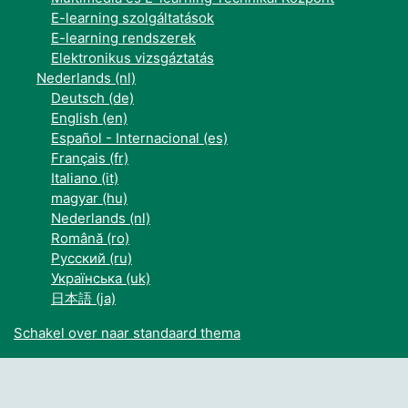
E-learning szolgáltatások
E-learning rendszerek
Elektronikus vizsgáztatás
Nederlands ‎(nl)‎
Deutsch ‎(de)‎
English ‎(en)‎
Español - Internacional ‎(es)‎
Français ‎(fr)‎
Italiano ‎(it)‎
magyar ‎(hu)‎
Nederlands ‎(nl)‎
Română ‎(ro)‎
Русский ‎(ru)‎
Українська ‎(uk)‎
日本語 ‎(ja)‎
Schakel over naar standaard thema