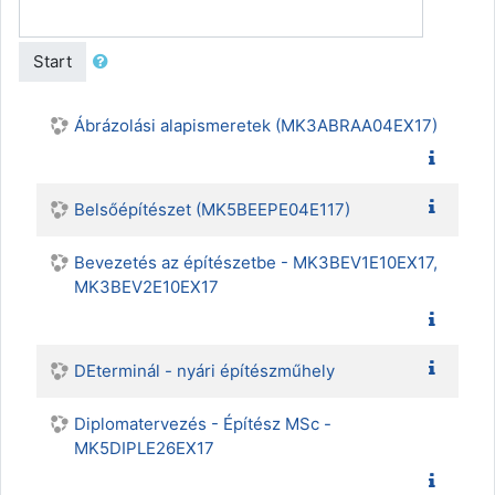
Start
Ábrázolási alapismeretek (MK3ABRAA04EX17)
Belsőépítészet (MK5BEEPE04E117)
Bevezetés az építészetbe - MK3BEV1E10EX17,
MK3BEV2E10EX17
DEterminál - nyári építészműhely
Diplomatervezés - Építész MSc -
MK5DIPLE26EX17