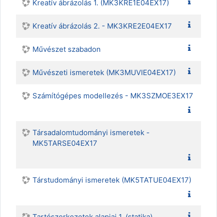
Kreatív ábrázolás 1. (MK3KRE1E04EX17)
Kreatív ábrázolás 2. - MK3KRE2E04EX17
Művészet szabadon
Művészeti ismeretek (MK3MUVIE04EX17)
Számítógépes modellezés - MK3SZMOE3EX17
Társadalomtudományi ismeretek -
MK5TARSE04EX17
Társtudományi ismeretek (MK5TATUE04EX17)
Tartószerkezetek alapjai 1. (statika)