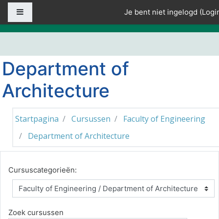
Ga naar hoofdinhoud
Zijpaneel
Je bent niet ingelogd (
Logi
Department of
Architecture
Startpagina
Cursussen
Faculty of Engineering
Department of Architecture
Cursuscategorieën:
Zoek cursussen