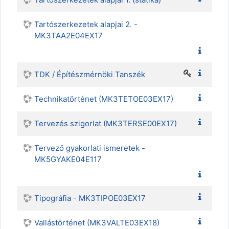
Tartószerkezetek alapjai 2. -
MK3TAA2E04EX17
TDK / Építészmérnöki Tanszék
Technikatörténet (MK3TETOE03EX17)
Tervezés szigorlat (MK3TERSE00EX17)
Tervező gyakorlati ismeretek -
MK5GYAKE04E117
Tipográfia - MK3TIPOE03EX17
Vallástörténet (MK3VALTE03EX18)