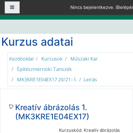
Tovább a fő tartalomhoz
Oldalpanel
Nincs bejelentkezve. (
Belépé
Kurzus adatai
Kezdőoldal
Kurzusok
Műszaki Kar
Építészmérnöki Tanszék
MK3KRE1E04EX17 20/21–1.
Leírás
Kreatív ábrázolás 1.
(MK3KRE1E04EX17)
Kurzuskód: Kreatív ábrázolás