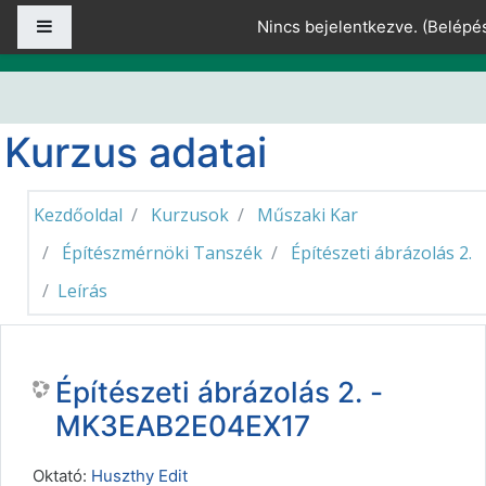
Tovább a fő tartalomhoz
Oldalpanel
Nincs bejelentkezve. (
Belépé
Kurzus adatai
Kezdőoldal
Kurzusok
Műszaki Kar
Építészmérnöki Tanszék
Építészeti ábrázolás 2.
Leírás
Építészeti ábrázolás 2. -
MK3EAB2E04EX17
Oktató:
Huszthy Edit