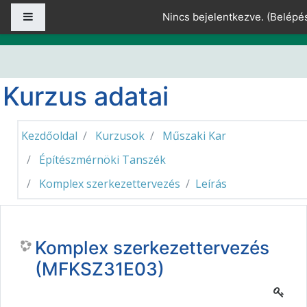
Tovább a fő tartalomhoz
Oldalpanel
Nincs bejelentkezve. (
Belépé
Kurzus adatai
Kezdőoldal
Kurzusok
Műszaki Kar
Építészmérnöki Tanszék
Komplex szerkezettervezés
Leírás
Komplex szerkezettervezés
(MFKSZ31E03)