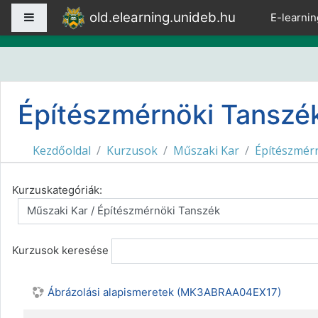
Tovább a fő tartalomhoz
old.elearning.unideb.hu
Oldalpanel
E-learnin
Építészmérnöki Tanszé
Kezdőoldal
Kurzusok
Műszaki Kar
Építészmér
Kurzuskategóriák:
Kurzusok keresése
Ábrázolási alapismeretek (MK3ABRAA04EX17)