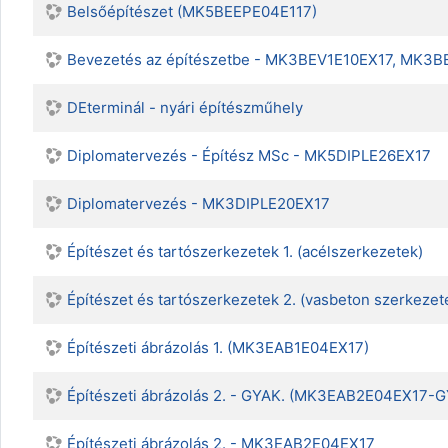
Belsőépítészet (MK5BEEPE04E117)
Bevezetés az építészetbe - MK3BEV1E10EX17, MK3
DEterminál - nyári építészműhely
Diplomatervezés - Építész MSc - MK5DIPLE26EX17
Diplomatervezés - MK3DIPLE20EX17
Építészet és tartószerkezetek 1. (acélszerkezetek)
Építészet és tartószerkezetek 2. (vasbeton szerkezet
Építészeti ábrázolás 1. (MK3EAB1E04EX17)
Építészeti ábrázolás 2. - GYAK. (MK3EAB2E04EX17-G
Építészeti ábrázolás 2. - MK3EAB2E04EX17