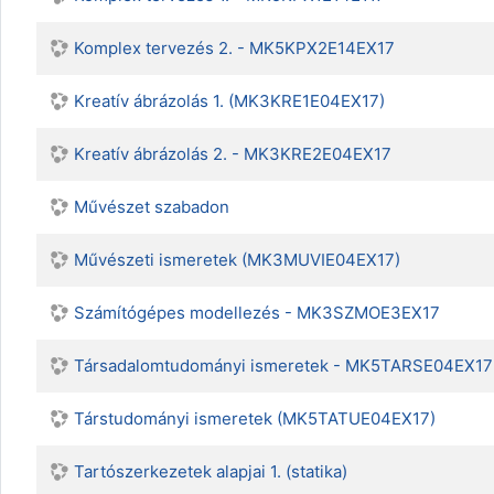
Komplex tervezés 2. - MK5KPX2E14EX17
Kreatív ábrázolás 1. (MK3KRE1E04EX17)
Kreatív ábrázolás 2. - MK3KRE2E04EX17
Művészet szabadon
Művészeti ismeretek (MK3MUVIE04EX17)
Számítógépes modellezés - MK3SZMOE3EX17
Társadalomtudományi ismeretek - MK5TARSE04EX17
Társtudományi ismeretek (MK5TATUE04EX17)
Tartószerkezetek alapjai 1. (statika)