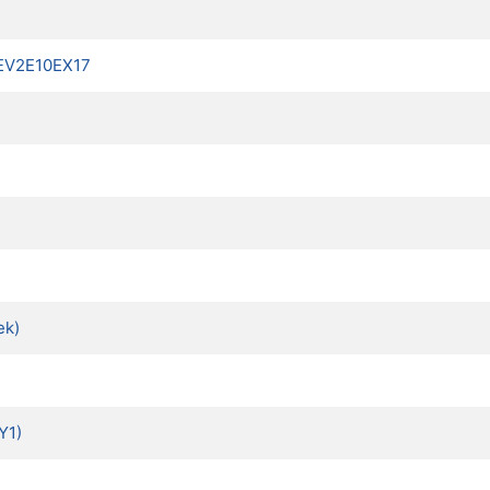
BEV2E10EX17
ek)
Y1)