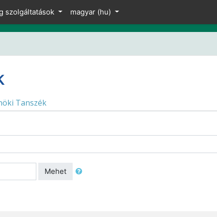
g szolgáltatások
magyar ‎(hu)‎
k
nöki Tanszék
Mehet