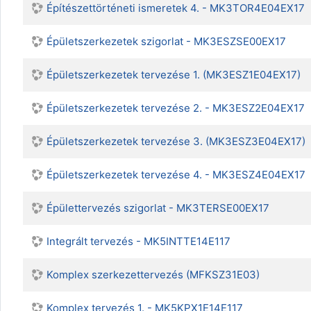
Építészettörténeti ismeretek 4. - MK3TOR4E04EX17
Épületszerkezetek szigorlat - MK3ESZSE00EX17
Épületszerkezetek tervezése 1. (MK3ESZ1E04EX17)
Épületszerkezetek tervezése 2. - MK3ESZ2E04EX17
Épületszerkezetek tervezése 3. (MK3ESZ3E04EX17)
Épületszerkezetek tervezése 4. - MK3ESZ4E04EX17
Épülettervezés szigorlat - MK3TERSE00EX17
Integrált tervezés - MK5INTTE14E117
Komplex szerkezettervezés (MFKSZ31E03)
Komplex tervezés 1. - MK5KPX1E14E117