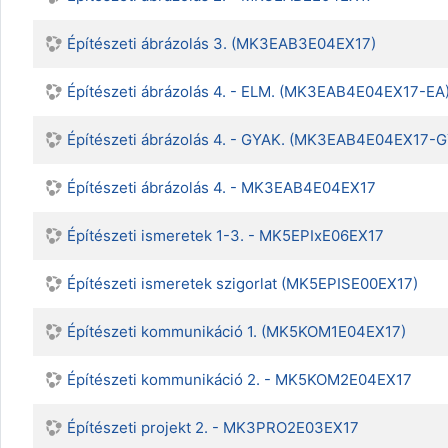
Építészeti ábrázolás 3. (MK3EAB3E04EX17)
Építészeti ábrázolás 4. - ELM. (MK3EAB4E04EX17-EA
Építészeti ábrázolás 4. - GYAK. (MK3EAB4E04EX17-G
Építészeti ábrázolás 4. - MK3EAB4E04EX17
Építészeti ismeretek 1-3. - MK5EPIxE06EX17
Építészeti ismeretek szigorlat (MK5EPISE00EX17)
Építészeti kommunikáció 1. (MK5KOM1E04EX17)
Építészeti kommunikáció 2. - MK5KOM2E04EX17
Építészeti projekt 2. - MK3PRO2E03EX17