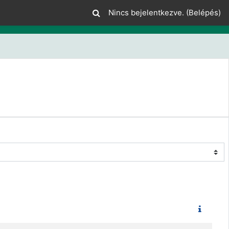
Nincs bejelentkezve. (
Belépés
)