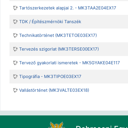
Tartószerkezetek alapjai 2. - MK3TAA2E04EX17
TDK / Építészmérnöki Tanszék
Technikatörténet (MK3TETOE03EX17)
Tervezés szigorlat (MK3TERSE00EX17)
Tervező gyakorlati ismeretek - MK5GYAKE04E117
Tipográfia - MK3TIPOE03EX17
Vallástörténet (MK3VALTE03EX18)