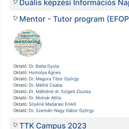
Duális képzési Információs N
Mentor - Tutor program (EFOP
Oktató:
Dr. Batta Gyula
Oktató:
Homolya Ágnes
Oktató:
Dr. Magura Tibor György
Oktató:
Dr. Máthé Csaba
Oktató:
Dr. Máthéné dr. Szigeti Zsuzsa
Oktató:
Dr. Molnár Attila
Oktató:
Silyéné Madarasi Enikő
Oktató:
Dr. Szemán-Nagy Gábor György
TTK Campus 2023