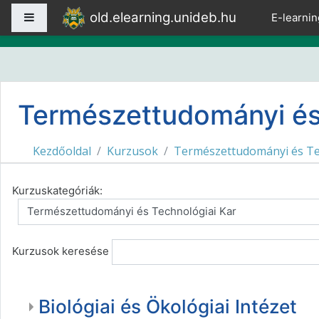
Tovább a fő tartalomhoz
old.elearning.unideb.hu
Oldalpanel
E-learnin
Természettudományi és
Kezdőoldal
Kurzusok
Természettudományi és Te
Kurzuskategóriák:
Kurzusok keresése
Biológiai és Ökológiai Intézet