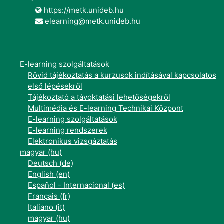
https://metk.unideb.hu
elearning@metk.unideb.hu
E-learning szolgáltatások
Rövid tájékoztatás a kurzusok indításával kapcsolatos
első lépésekről
Tájékoztató a távoktatási lehetőségekről
Multimédia és E-learning Technikai Központ
E-learning szolgáltatások
E-learning rendszerek
Elektronikus vizsgáztatás
magyar ‎(hu)‎
Deutsch ‎(de)‎
English ‎(en)‎
Español - Internacional ‎(es)‎
Français ‎(fr)‎
Italiano ‎(it)‎
magyar ‎(hu)‎