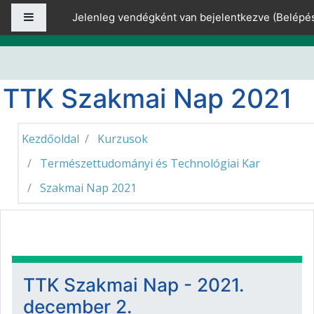
Tovább a fő tartalomhoz
Oldalpanel
Jelenleg vendégként van bejelentkezve (
Belépé
TTK Szakmai Nap 2021
Kezdőoldal
Kurzusok
Természettudományi és Technológiai Kar
Szakmai Nap 2021
Téma ismertetése
TTK Szakmai Nap - 2021.
december 2.