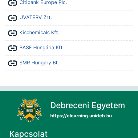
URL
Citibank Europe Plc.
URL
UVATERV Zrt.
URL
Kischemicals Kft.
URL
BASF Hungária Kft.
URL
SMR Hungary Bt.
Debreceni Egyetem
https://elearning.unideb.hu
Kapcsolat