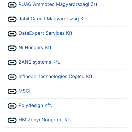
URL
RUAG Ammotec Magyarországi Zrt.
URL
Jabil Circuit Magyarország Kft
URL
DataExpert Services Kft.
URL
NI Hungary Kft.
URL
ZANE systems Kft.
URL
Infineon Technologies Cegled Kft.
URL
MSCI
URL
Polydesign Kft.
URL
HM Zrínyi Nonprofit Kft.