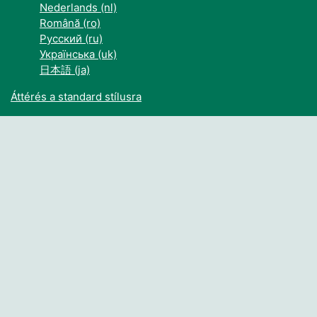
Nederlands ‎(nl)‎
Română ‎(ro)‎
Русский ‎(ru)‎
Українська ‎(uk)‎
日本語 ‎(ja)‎
Áttérés a standard stílusra