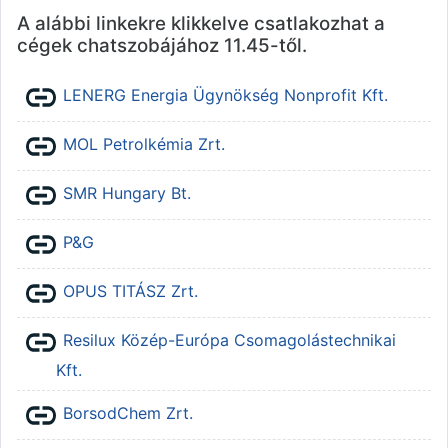
A alábbi linkekre klikkelve csatlakozhat a
cégek chatszobájához 11.45-től.
URL
LENERG Energia Ügynökség Nonprofit Kft.
URL
MOL Petrolkémia Zrt.
URL
SMR Hungary Bt.
URL
P&G
URL
OPUS TITÁSZ Zrt.
Resilux Közép-Európa Csomagolástechnikai
URL
Kft.
URL
BorsodChem Zrt.