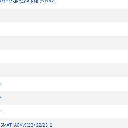
08/TTMME0408_EN) 22/23-2.
.
2.
1.
(MK5MAT1A04VX23) 22/23-2.