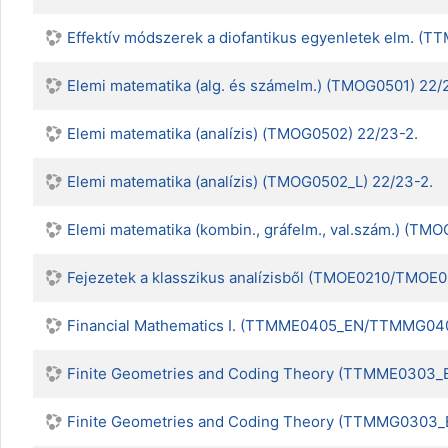
Effektív módszerek a diofantikus egyenletek elm. 
Elemi matematika (alg. és számelm.) (TMOG0501) 22/
Elemi matematika (analízis) (TMOG0502) 22/23-2.
Elemi matematika (analízis) (TMOG0502_L) 22/23-2.
Elemi matematika (kombin., gráfelm., val.szám.) (T
Fejezetek a klasszikus analízisből (TMOE0210/TM
Financial Mathematics I. (TTMME0405_EN/TTMMG040
Finite Geometries and Coding Theory (TTMME0303_E
Finite Geometries and Coding Theory (TTMMG0303_E