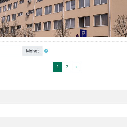
Mehet
(aktuális)
Következő
1
2
»