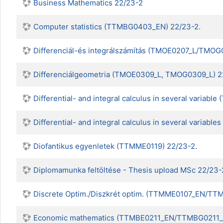
Business Mathematics 22/23-2
Computer statistics (TTMBG0403_EN) 22/23-2.
Differenciál-és integrálszámítás (TMOE0207_L/TMOG
Differenciálgeometria (TMOE0309_L, TMOG0309_L) 2
Differential- and integral calculus in several vari
Differential- and integral calculus in several vari
Diofantikus egyenletek (TTMME0119) 22/23-2.
Diplomamunka feltöltése - Thesis upload MSc 22/23-
Discrete Optim./Diszkrét optim. (TTMME0107_EN/
Economic mathematics (TTMBE0211_EN/TTMBG0211_E