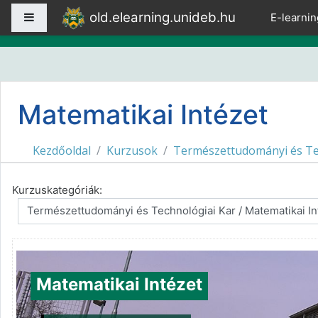
Tovább a fő tartalomhoz
old.elearning.unideb.hu
Oldalpanel
E-learnin
Matematikai Intézet
Kezdőoldal
Kurzusok
Természettudományi és Te
Kurzuskategóriák:
Matematikai Intézet