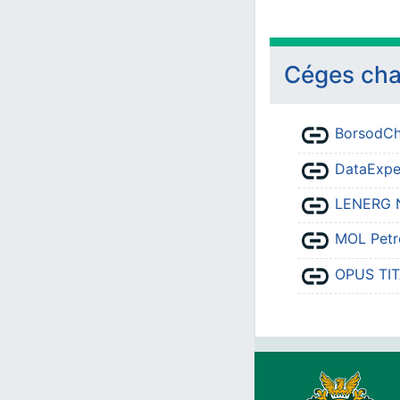
Céges ch
BorsodCh
DataExper
LENERG N
MOL Petr
OPUS TIT