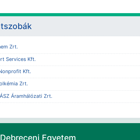
atszobák
URL
em Zrt.
URL
t Services Kft.
URL
onprofit Kft.
URL
olkémia Zrt.
URL
ÁSZ Áramhálózati Zrt.
Debreceni Egyetem