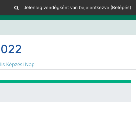
Jelenleg vendégként van bejelentkezve (
Belépés
)
2022
lis Képzési Nap