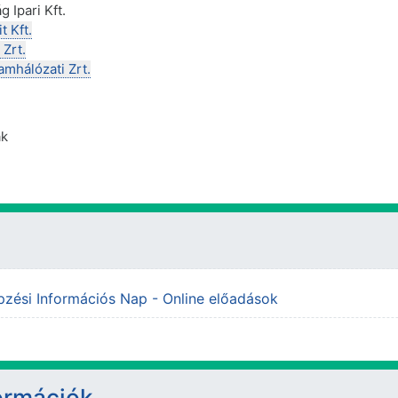
 Ipari Kft.
 Kft.
Zrt.
mhálózati Zrt.
ák
URL
pzési Információs Nap - Online előadások
ormációk