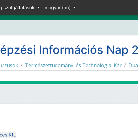
z
g szolgáltatások
magyar ‎(hu)‎
képzési Információs Nap 
urzusok
Természettudományi és Technológiai Kar
Duá
rtetése
.
ces Kft.