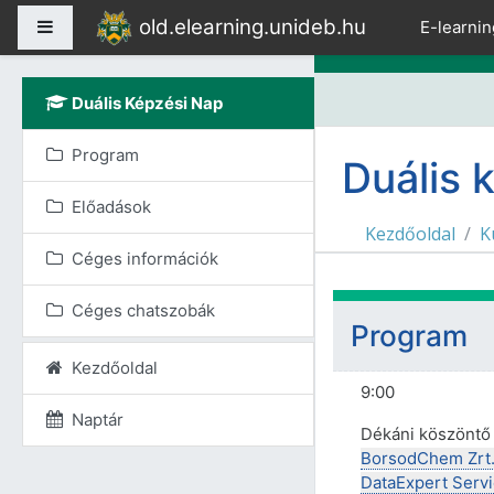
Tovább a fő tartalomho
old.elearning.unideb.hu
Oldalpanel
E-learnin
Duális Képzési Nap
Program
Duális 
Előadások
Kezdőoldal
K
Céges információk
Téma isme
Céges chatszobák
Program
Kezdőoldal
9:00
Naptár
Dékáni köszöntő
BorsodChem Zrt
DataExpert Servi