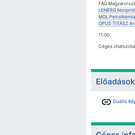
FAG Magyarország
LENERG Nonprofit
MOL Petrolkémia 
OPUS TITÁSZ Ára
11:00
Céges chatszob
Előadások
Duális Ké
Céges inf