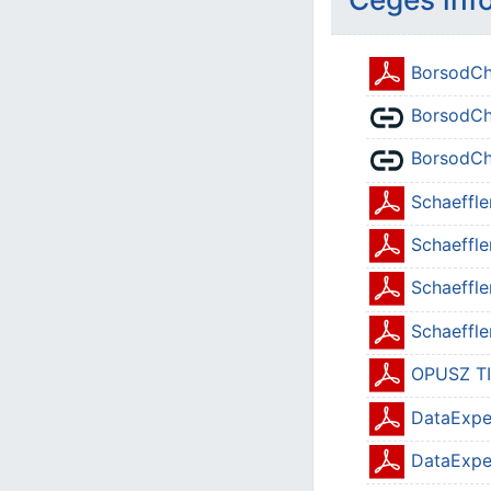
BorsodCh
BorsodCh
BorsodCh
Schaeffle
Schaeffle
Schaeffle
Schaeffle
OPUSZ T
DataExper
DataExpe