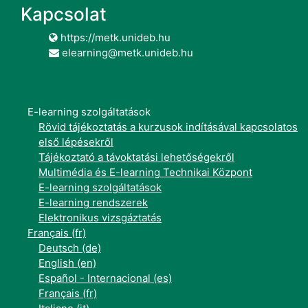
Kapcsolat
https://metk.unideb.hu
elearning@metk.unideb.hu
E-learning szolgáltatások
Rövid tájékoztatás a kurzusok indításával kapcsolatos
első lépésekről
Tájékoztató a távoktatási lehetőségekről
Multimédia és E-learning Technikai Központ
E-learning szolgáltatások
E-learning rendszerek
Elektronikus vizsgáztatás
Français ‎(fr)‎
Deutsch ‎(de)‎
English ‎(en)‎
Español - Internacional ‎(es)‎
Français ‎(fr)‎