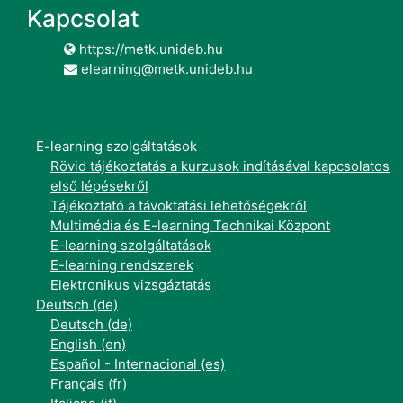
Kapcsolat
https://metk.unideb.hu
elearning@metk.unideb.hu
E-learning szolgáltatások
Rövid tájékoztatás a kurzusok indításával kapcsolatos
első lépésekről
Tájékoztató a távoktatási lehetőségekről
Multimédia és E-learning Technikai Központ
E-learning szolgáltatások
E-learning rendszerek
Elektronikus vizsgáztatás
Deutsch ‎(de)‎
Deutsch ‎(de)‎
English ‎(en)‎
Español - Internacional ‎(es)‎
Français ‎(fr)‎