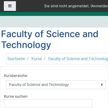
Zum Hauptinhalt
Website-Übersicht
Sie sind nicht angemeldet. (
Anmelde
Faculty of Science and
Technology
Startseite
Kurse
Faculty of Science and Technolo
Kursbereiche:
Kurse suchen