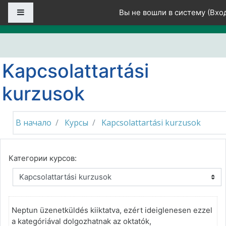
Перейти к основному содержанию
Боковая панель
Вы не вошли в систему (
Вхо
Kapcsolattartási
kurzusok
В начало
Курсы
Kapcsolattartási kurzusok
Категории курсов:
Neptun üzenetküldés kiiktatva, ezért ideiglenesen ezzel
a kategóriával dolgozhatnak az oktatók,