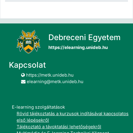
Debreceni Egyetem
https://elearning.unideb.hu
Kapcsolat
https://metk.unideb.hu
elearning@metk.unideb.hu
E-learning szolgáltatások
Rövid tájékoztatás a kurzusok indításával kapcsolatos
első lépésekről
Tájékoztató a távoktatási lehetőségekről