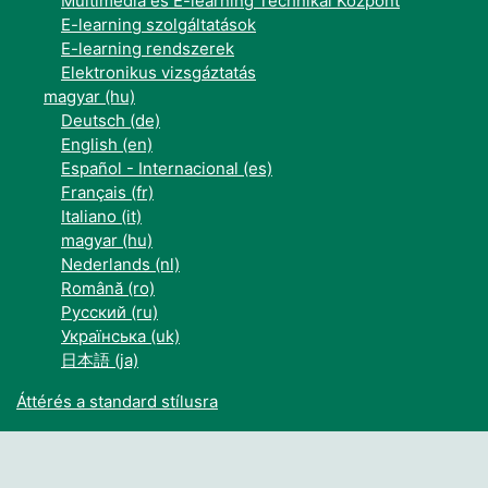
Multimédia és E-learning Technikai Központ
E-learning szolgáltatások
E-learning rendszerek
Elektronikus vizsgáztatás
magyar ‎(hu)‎
Deutsch ‎(de)‎
English ‎(en)‎
Español - Internacional ‎(es)‎
Français ‎(fr)‎
Italiano ‎(it)‎
magyar ‎(hu)‎
Nederlands ‎(nl)‎
Română ‎(ro)‎
Русский ‎(ru)‎
Українська ‎(uk)‎
日本語 ‎(ja)‎
Áttérés a standard stílusra