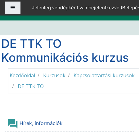
Tovább a fő tartalomhoz
Oldalpanel
Jelenleg vendégként van bejelentkezve (
Belépé
DE TTK TO
Kommunikációs kurzus
Kezdőoldal
Kurzusok
Kapcsolattartási kurzusok
DE TTK TO
Téma ismertetése
Fórum
Hírek, információk
Általános