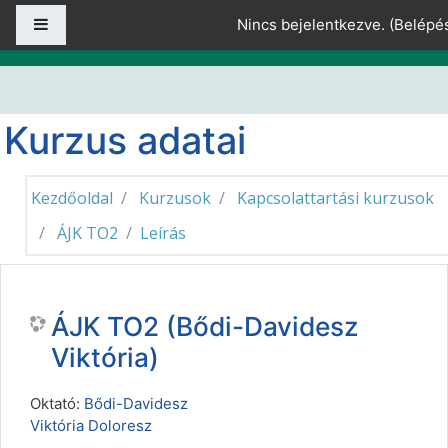
Tovább a fő tartalomhoz
Oldalpanel
Nincs bejelentkezve. (
Belépé
Kurzus adatai
Kezdőoldal
Kurzusok
Kapcsolattartási kurzusok
ÁJK TO2
Leírás
ÁJK TO2 (Bődi-Davidesz
Viktória)
Oktató:
Bődi-Davidesz
Viktória Doloresz