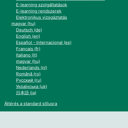
E-learning szolgáltatások
E-learning rendszerek
Elektronikus vizsgáztatás
magyar ‎(hu)‎
Deutsch ‎(de)‎
English ‎(en)‎
Español - Internacional ‎(es)‎
Français ‎(fr)‎
Italiano ‎(it)‎
magyar ‎(hu)‎
Nederlands ‎(nl)‎
Română ‎(ro)‎
Русский ‎(ru)‎
Українська ‎(uk)‎
日本語 ‎(ja)‎
Áttérés a standard stílusra