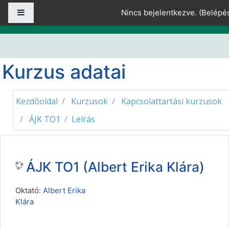
Tovább a fő tartalomhoz
Oldalpanel
Nincs bejelentkezve. (
Belépé
Kurzus adatai
Kezdőoldal
Kurzusok
Kapcsolattartási kurzusok
ÁJK TO1
Leírás
ÁJK TO1 (Albert Erika Klára)
Oktató:
Albert Erika
Klára