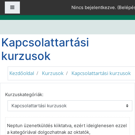
Tovább a fő tartalomhoz
Oldalpanel
Nincs bejelentkezve. (
Belépé
Kapcsolattartási
kurzusok
Kezdőoldal
Kurzusok
Kapcsolattartási kurzusok
Kurzuskategóriák:
Neptun üzenetküldés kiiktatva, ezért ideiglenesen ezzel
a kategóriával dolgozhatnak az oktatók,