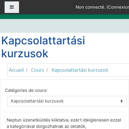
Passer au contenu principal
Panneau latéral
Non connecté. (
Connexio
Kapcsolattartási
kurzusok
Accueil
Cours
Kapcsolattartási kurzusok
Catégories de cours:
Neptun üzenetküldés kiiktatva, ezért ideiglenesen ezzel
a kategóriával dolgozhatnak az oktatók,