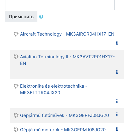
Применить
Aircraft Technology - MK3AIRCR04HX17-EN
Aviation Terminology II - MK3AVT2R01HX17-
EN
Elektronika és elektrotechnika -
MK3ELTTR04JX20
Gépjármű futóművek - MK3GEPFJ08JG20
Gépjármű motorok - MK3GEPMJ08JG20