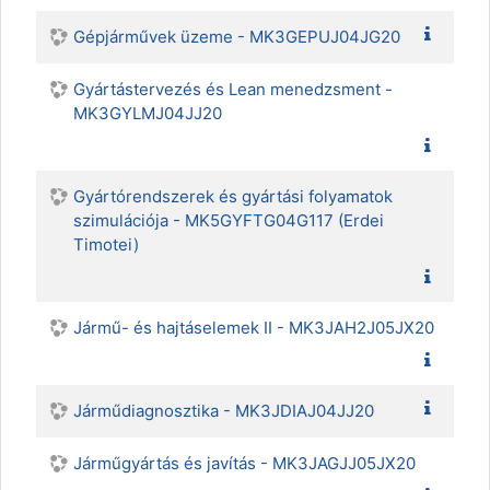
Gépjárművek üzeme - MK3GEPUJ04JG20
Gyártástervezés és Lean menedzsment -
MK3GYLMJ04JJ20
Gyártórendszerek és gyártási folyamatok
szimulációja - MK5GYFTG04G117 (Erdei
Timotei)
Jármű- és hajtáselemek II - MK3JAH2J05JX20
Járműdiagnosztika - MK3JDIAJ04JJ20
Járműgyártás és javítás - MK3JAGJJ05JX20