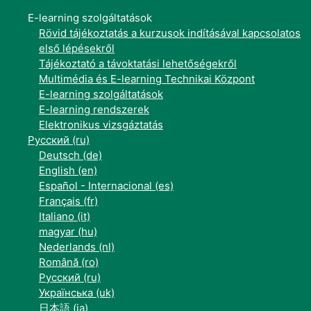
E-learning szolgáltatások
Rövid tájékoztatás a kurzusok indításával kapcsolatos
első lépésekről
Tájékoztató a távoktatási lehetőségekről
Multimédia és E-learning Technikai Központ
E-learning szolgáltatások
E-learning rendszerek
Elektronikus vizsgáztatás
Русский ‎(ru)‎
Deutsch ‎(de)‎
English ‎(en)‎
Español - Internacional ‎(es)‎
Français ‎(fr)‎
Italiano ‎(it)‎
magyar ‎(hu)‎
Nederlands ‎(nl)‎
Română ‎(ro)‎
Русский ‎(ru)‎
Українська ‎(uk)‎
日本語 ‎(ja)‎