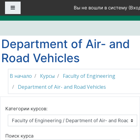
Перейти к основному содержанию
Боковая панель
Вы не вошли в систему (
Вхо
Department of Air- and
Road Vehicles
В начало
Курсы
Faculty of Engineering
Department of Air- and Road Vehicles
Категории курсов:
Поиск курса