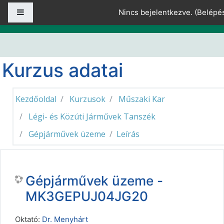
Tovább a fő tartalomhoz
Oldalpanel
Nincs bejelentkezve. (
Belépé
Kurzus adatai
Kezdőoldal
Kurzusok
Műszaki Kar
Légi- és Közúti Járművek Tanszék
Gépjárművek üzeme
Leírás
Gépjárművek üzeme -
MK3GEPUJ04JG20
Oktató:
Dr. Menyhárt