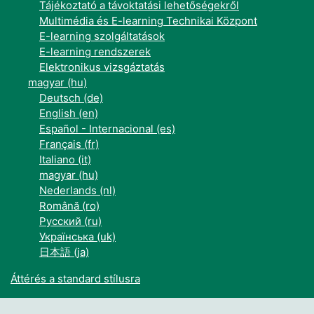
Tájékoztató a távoktatási lehetőségekről
Multimédia és E-learning Technikai Központ
E-learning szolgáltatások
E-learning rendszerek
Elektronikus vizsgáztatás
magyar ‎(hu)‎
Deutsch ‎(de)‎
English ‎(en)‎
Español - Internacional ‎(es)‎
Français ‎(fr)‎
Italiano ‎(it)‎
magyar ‎(hu)‎
Nederlands ‎(nl)‎
Română ‎(ro)‎
Русский ‎(ru)‎
Українська ‎(uk)‎
日本語 ‎(ja)‎
Áttérés a standard stílusra