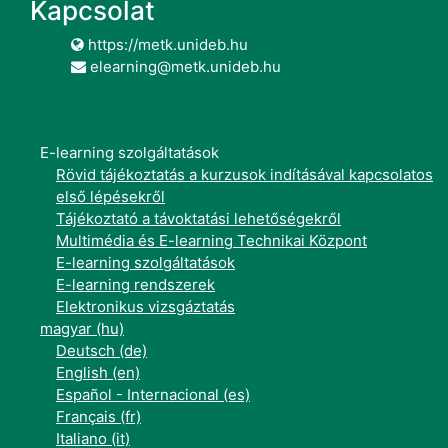
Kapcsolat
https://metk.unideb.hu
elearning@metk.unideb.hu
E-learning szolgáltatások
Rövid tájékoztatás a kurzusok indításával kapcsolatos
első lépésekről
Tájékoztató a távoktatási lehetőségekről
Multimédia és E-learning Technikai Központ
E-learning szolgáltatások
E-learning rendszerek
Elektronikus vizsgáztatás
magyar ‎(hu)‎
Deutsch ‎(de)‎
English ‎(en)‎
Español - Internacional ‎(es)‎
Français ‎(fr)‎
Italiano ‎(it)‎