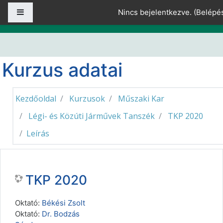
Tovább a fő tartalomhoz
Oldalpanel
Nincs bejelentkezve. (
Belépé
Kurzus adatai
Kezdőoldal
Kurzusok
Műszaki Kar
Légi- és Közúti Járművek Tanszék
TKP 2020
Leírás
TKP 2020
Oktató:
Békési Zsolt
Oktató:
Dr. Bodzás