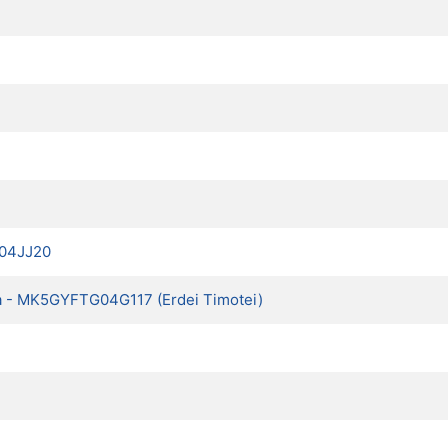
J04JJ20
ja - MK5GYFTG04G117 (Erdei Timotei)