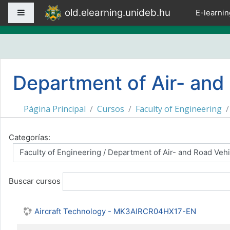
Salta al contenido principal
old.elearning.unideb.hu
Panel lateral
E-learnin
Department of Air- and
Página Principal
Cursos
Faculty of Engineering
Categorías:
Buscar cursos
Aircraft Technology - MK3AIRCR04HX17-EN