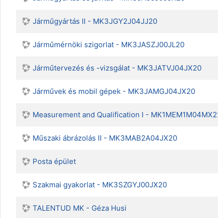
Járműgyártás II - MK3JGY2J04JJ20
Járműmérnöki szigorlat - MK3JASZJ00JL20
Járműtervezés és -vizsgálat - MK3JATVJ04JX20
Járművek és mobil gépek - MK3JAMGJ04JX20
Measurement and Qualification I - MK1MEM1M04MX
Műszaki ábrázolás II - MK3MAB2A04JX20
Posta épület
Szakmai gyakorlat - MK3SZGYJ00JX20
TALENTUD MK - Géza Husi