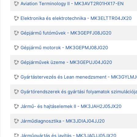
Aviation Terminology II - MK3AVT2R01HX17-EN
Elektronika és elektrotechnika - MK3ELTTR04JX20
Gépjármű futóművek - MK3GEPFJ08JG20
Gépjármű motorok - MK3GEPMJ08JG20
Gépjárművek üzeme - MK3GEPUJ04JG20
Gyártástervezés és Lean menedzsment - MK3GYLM
Gyártórendszerek és gyártási folyamatok szimuláció
Jármű- és hajtáselemek II - MK3JAH2J05JX20
Járműdiagnosztika - MK3JDIAJ04JJ20
Járműgyártás és javítás - MK3JAGJJ05JX20