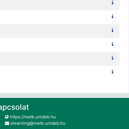
apcsolat
https://metk.unideb.hu
elearning@metk.unideb.hu