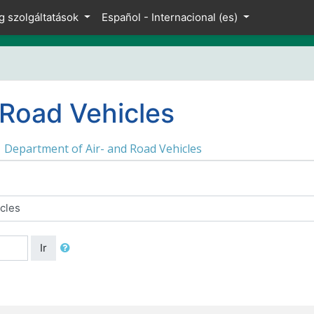
g szolgáltatások
Español - Internacional ‎(es)‎
 Road Vehicles
Department of Air- and Road Vehicles
Ir