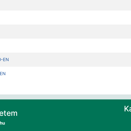
s
0-EN
-EN
K
yetem
.hu