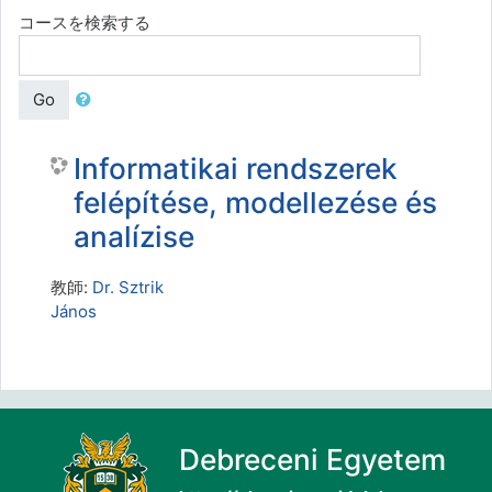
コースを検索する
Go
Informatikai rendszerek
felépítése, modellezése és
analízise
教師:
Dr. Sztrik
János
Debreceni Egyetem