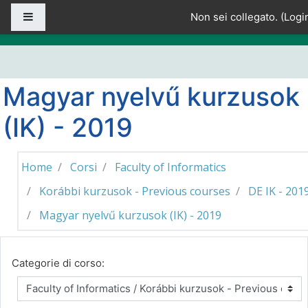
Vai al contenuto principale
Pannello laterale
Non sei collegato. (
Logi
Magyar nyelvű kurzusok
(IK) - 2019
Home
Corsi
Faculty of Informatics
Korábbi kurzusok - Previous courses
DE IK - 201
Magyar nyelvű kurzusok (IK) - 2019
Categorie di corso: