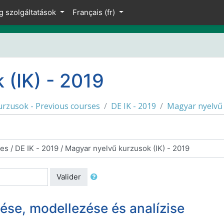
g szolgáltatások
Français ‎(fr)‎
 (IK) - 2019
urzusok - Previous courses
DE IK - 2019
Magyar nyelvű 
Valider
tése, modellezése és analízise