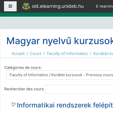
Passer au contenu principal
old.elearning.unideb.hu
Panneau latéral
E-learnin
Magyar nyelvű kurzusok
Accueil
Cours
Faculty of Informatics
Korábbi k
Catégories de cours:
Rechercher des cours
Informatikai rendszerek felépí