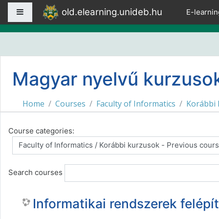
Skip to main content
old.elearning.unideb.hu
Side panel
E-learnin
Magyar nyelvű kurzusok
Home
Courses
Faculty of Informatics
Korábbi 
Course categories:
Search courses
Informatikai rendszerek felépí