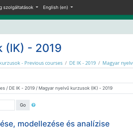
g szolgáltatások
English ‎(en)‎
 (IK) - 2019
kurzusok - Previous courses
DE IK - 2019
Magyar nyelvű
Go
tése, modellezése és analízise