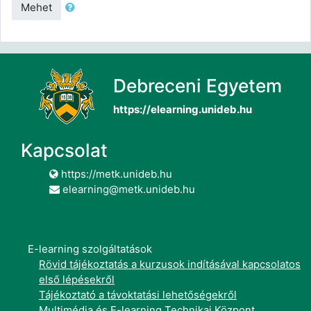
Mehet
Debreceni Egyetem
https://elearning.unideb.hu
Kapcsolat
https://metk.unideb.hu
elearning@metk.unideb.hu
E-learning szolgáltatások
Rövid tájékoztatás a kurzusok indításával kapcsolatos
első lépésekről
Tájékoztató a távoktatási lehetőségekről
Multimédia és E-learning Technikai Központ