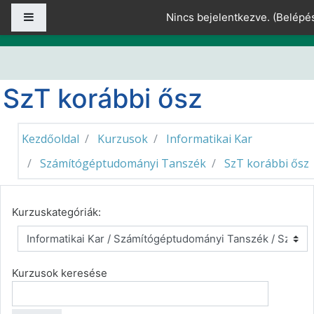
Tovább a fő tartalomhoz
Oldalpanel
Nincs bejelentkezve. (
Belépé
SzT korábbi ősz
Kezdőoldal
Kurzusok
Informatikai Kar
Számítógéptudományi Tanszék
SzT korábbi ősz
Kurzuskategóriák:
Kurzusok keresése