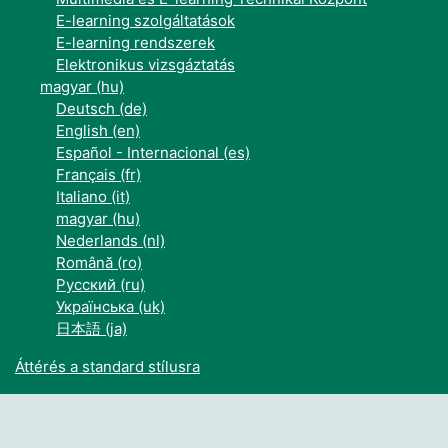
E-learning szolgáltatások
E-learning rendszerek
Elektronikus vizsgáztatás
magyar ‎(hu)‎
Deutsch ‎(de)‎
English ‎(en)‎
Español - Internacional ‎(es)‎
Français ‎(fr)‎
Italiano ‎(it)‎
magyar ‎(hu)‎
Nederlands ‎(nl)‎
Română ‎(ro)‎
Русский ‎(ru)‎
Українська ‎(uk)‎
日本語 ‎(ja)‎
Áttérés a standard stílusra