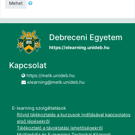
Mehet
Debreceni Egyetem
https://elearning.unideb.hu
Kapcsolat
https://metk.unideb.hu
elearning@metk.unideb.hu
E-learning szolgáltatások
Rövid tájékoztatás a kurzusok indításával kapcsolatos
első lépésekről
Tájékoztató a távoktatási lehetőségekről
Multimédia és E-learning Technikai Központ