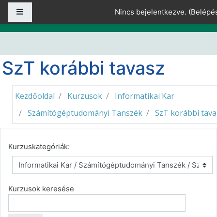
Tovább a fő tartalomhoz
Oldalpanel
Nincs bejelentkezve. (
Belépé
SzT korábbi tavasz
Kezdőoldal
Kurzusok
Informatikai Kar
Számítógéptudományi Tanszék
SzT korábbi tava
Kurzuskategóriák:
Kurzusok keresése