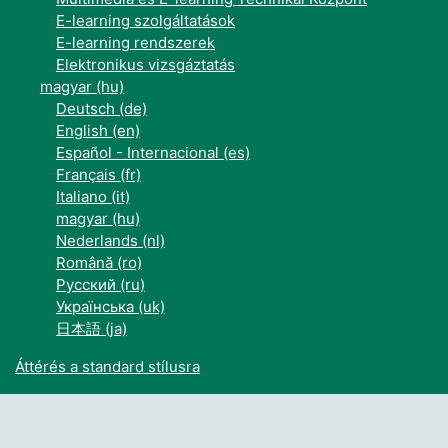
E-learning szolgáltatások
E-learning rendszerek
Elektronikus vizsgáztatás
magyar ‎(hu)‎
Deutsch ‎(de)‎
English ‎(en)‎
Español - Internacional ‎(es)‎
Français ‎(fr)‎
Italiano ‎(it)‎
magyar ‎(hu)‎
Nederlands ‎(nl)‎
Română ‎(ro)‎
Русский ‎(ru)‎
Українська ‎(uk)‎
日本語 ‎(ja)‎
Áttérés a standard stílusra