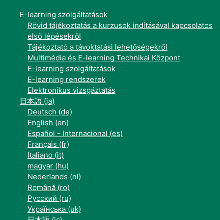
E-learning szolgáltatások
Rövid tájékoztatás a kurzusok indításával kapcsolatos
első lépésekről
Tájékoztató a távoktatási lehetőségekről
Multimédia és E-learning Technikai Központ
E-learning szolgáltatások
E-learning rendszerek
Elektronikus vizsgáztatás
日本語 ‎(ja)‎
Deutsch ‎(de)‎
English ‎(en)‎
Español - Internacional ‎(es)‎
Français ‎(fr)‎
Italiano ‎(it)‎
magyar ‎(hu)‎
Nederlands ‎(nl)‎
Română ‎(ro)‎
Русский ‎(ru)‎
Українська ‎(uk)‎
日本語 ‎(ja)‎