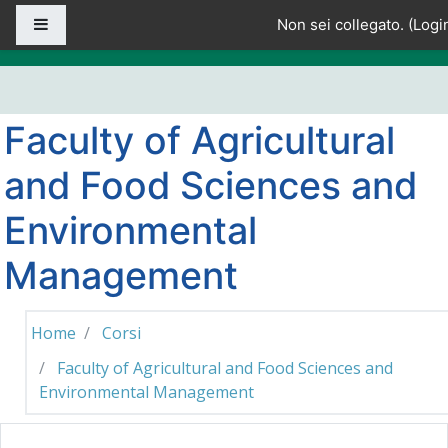
Vai al contenuto principale
Pannello laterale
Non sei collegato. (
Logi
Faculty of Agricultural
and Food Sciences and
Environmental
Management
Home
Corsi
Faculty of Agricultural and Food Sciences and
Environmental Management