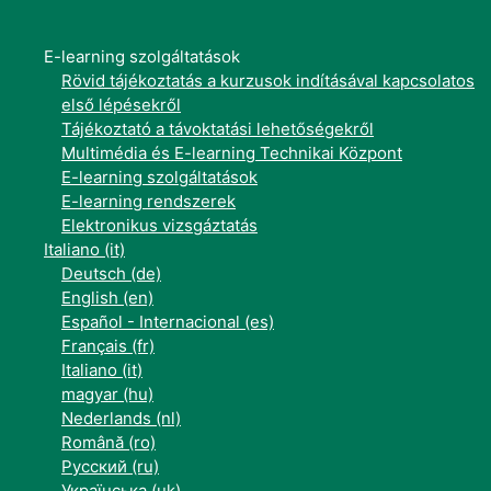
E-learning szolgáltatások
Rövid tájékoztatás a kurzusok indításával kapcsolatos
első lépésekről
Tájékoztató a távoktatási lehetőségekről
Multimédia és E-learning Technikai Központ
E-learning szolgáltatások
E-learning rendszerek
Elektronikus vizsgáztatás
Italiano ‎(it)‎
Deutsch ‎(de)‎
English ‎(en)‎
Español - Internacional ‎(es)‎
Français ‎(fr)‎
Italiano ‎(it)‎
magyar ‎(hu)‎
Nederlands ‎(nl)‎
Română ‎(ro)‎
Русский ‎(ru)‎
Українська ‎(uk)‎