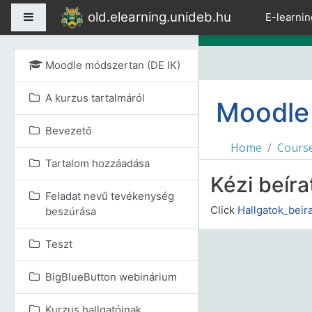
Skip to main content
old.elearning.unideb.hu
Side panel
E-learnin
Moodle módszertan (DE IK)
A kurzus tartalmáról
Moodle 
Bevezető
Home
Cours
Tartalom hozzáadása
Kézi beíra
Feladat nevű tevékenység
Click
Hallgatok_beir
beszúrása
Teszt
BigBlueButton webinárium
Kurzus hallgatóinak