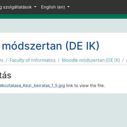
g szolgáltatások
English ‎(en)‎
módszertan (DE IK)
es
Faculty of Informatics
Moodle módszertan (DE IK)
tás
atkoztatasa_Kezi_beiratas_1_5.jpg
link to view the file.