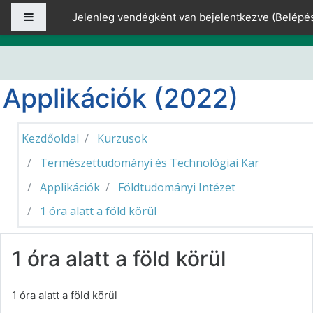
Tovább a fő tartalomhoz
Oldalpanel
Jelenleg vendégként van bejelentkezve (
Belépé
Applikációk (2022)
Kezdőoldal
Kurzusok
Természettudományi és Technológiai Kar
Applikációk
Földtudományi Intézet
1 óra alatt a föld körül
1 óra alatt a föld körül
1 óra alatt a föld körül