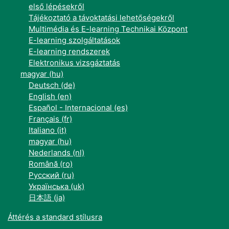
első lépésekről
Tájékoztató a távoktatási lehetőségekről
Multimédia és E-learning Technikai Központ
E-learning szolgáltatások
E-learning rendszerek
Elektronikus vizsgáztatás
magyar ‎(hu)‎
Deutsch ‎(de)‎
English ‎(en)‎
Español - Internacional ‎(es)‎
Français ‎(fr)‎
Italiano ‎(it)‎
magyar ‎(hu)‎
Nederlands ‎(nl)‎
Română ‎(ro)‎
Русский ‎(ru)‎
Українська ‎(uk)‎
日本語 ‎(ja)‎
Áttérés a standard stílusra