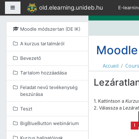
Passer au contenu prin
old.elearning.unideb.hu
Panneau latéral
E-learnin
Moodle módszertan (DE IK)
A kurzus tartalmáról
Moodle 
Bevezető
Accueil
Cour
Tartalom hozzáadása
Lezáratla
Feladat nevű tevékenység
beszúrása
1. Kattintson a
Kurzu
2.
Válassza a
Lezára
Teszt
BigBlueButton webinárium
Kurzus hallgatóinak