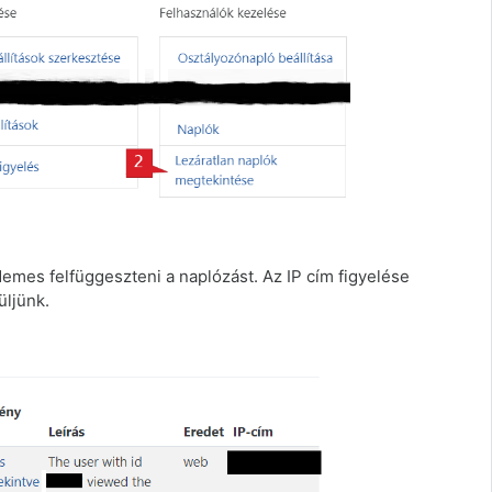
demes felfüggeszteni a naplózást. Az IP cím figyelése
üljünk.