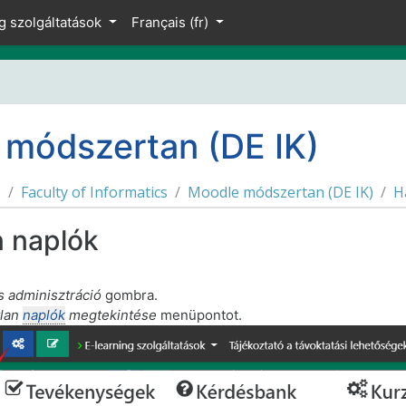
cipal
g szolgáltatások
Français ‎(fr)‎
módszertan (DE IK)
s
Faculty of Informatics
Moodle módszertan (DE IK)
H
n naplók
s adminisztráció
gombra.
tlan
naplók
megtekintése
menüpontot.