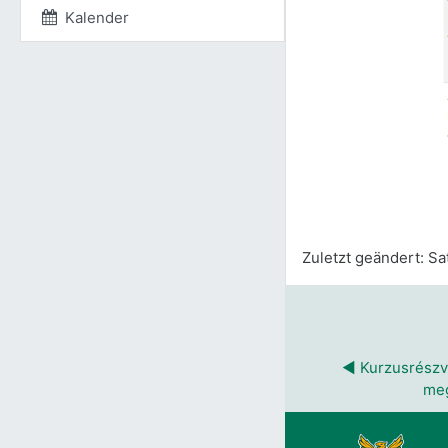
Kalender
Zuletzt geändert: Sa
◀︎ Kurzusrészvé
meg