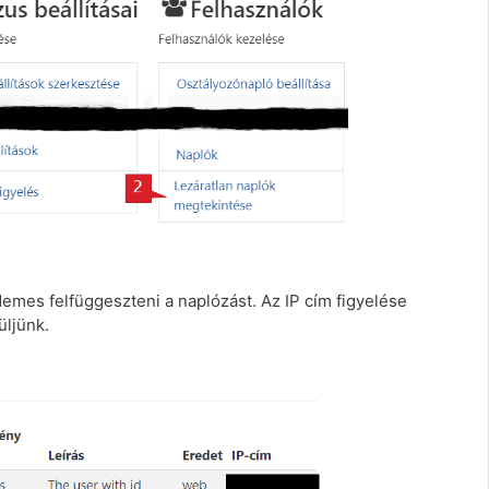
demes felfüggeszteni a naplózást. Az IP cím figyelése
üljünk.