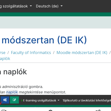
g szolgáltatások
Deutsch ‎(de)‎
módszertan (DE IK)
rse
Faculty of Informatics
Moodle módszertan (DE IK)
naplók
n naplók
s adminisztráció
gombra.
tlan
naplók
megtekintése
menüpontot.