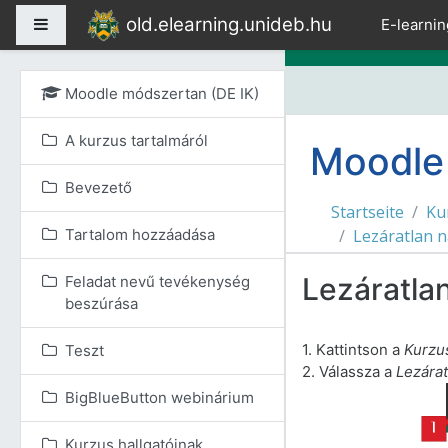
Zum Hauptinhalt
old.elearning.unideb.hu
Website-Übersicht
E-learnin
Moodle módszertan (DE IK)
A kurzus tartalmáról
Moodle 
Bevezető
Startseite
Ku
Tartalom hozzáadása
Lezáratlan 
Lezáratla
Feladat nevű tevékenység
beszúrása
1. Kattintson a
Kurzu
Teszt
2.
Válassza a
Lezára
BigBlueButton webinárium
Kurzus hallgatóinak