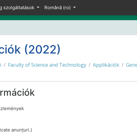
ipal
g szolgáltatások
Română ‎(ro)‎
ciók (2022)
i
Faculty of Science and Technology
Applikációk
Gene
ormációk
közlemények
icate anunțuri.)