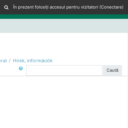
În prezent folosiți accesul pentru vizitatori (
Conectare
)
ral
Hírek, információk
Caută în Forum
Caută