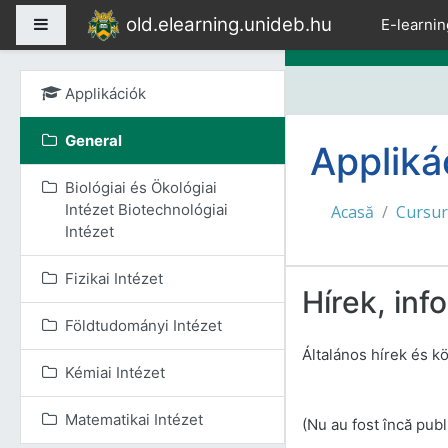
Sari la conţinutul princ
old.elearning.unideb.hu
Panou lateral
E-learnin
Applikációk
General
Appliká
Biológiai és Ökológiai
Intézet Biotechnológiai
Acasă
Cursur
Intézet
Fizikai Intézet
Hírek, inf
Földtudományi Intézet
Általános hírek és 
Kémiai Intézet
Matematikai Intézet
(Nu au fost încă publ