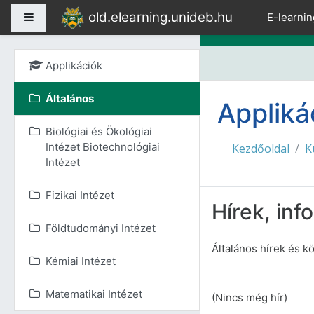
Tovább a fő tartalomho
old.elearning.unideb.hu
Oldalpanel
E-learnin
Applikációk
Általános
Appliká
Biológiai és Ökológiai
Intézet Biotechnológiai
Kezdőoldal
K
Intézet
Fizikai Intézet
Hírek, inf
Földtudományi Intézet
Általános hírek és 
Kémiai Intézet
Matematikai Intézet
(Nincs még hír)