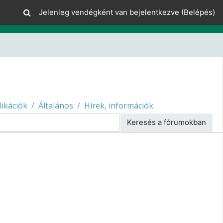
Jelenleg vendégként van bejelentkezve (
Belépés
)
likációk
Általános
Hírek, információk
Keresés a fórumokban