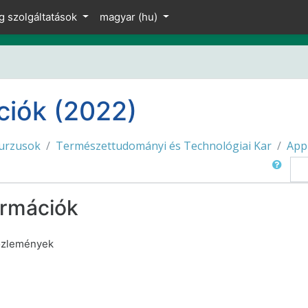
z
g szolgáltatások
magyar ‎(hu)‎
ciók (2022)
urzusok
Természettudományi és Technológiai Kar
App
Keresés
ormációk
közlemények