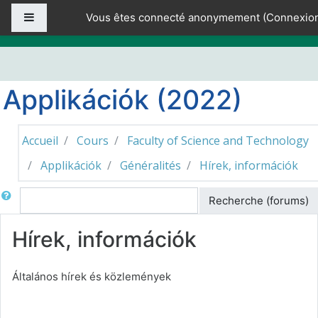
Passer au contenu principal
Panneau latéral
Vous êtes connecté anonymement (
Connexio
Applikációk (2022)
Accueil
Cours
Faculty of Science and Technology
Applikációk
Généralités
Hírek, információk
Rechercher
Recherche (forums)
Hírek, információk
Általános hírek és közlemények