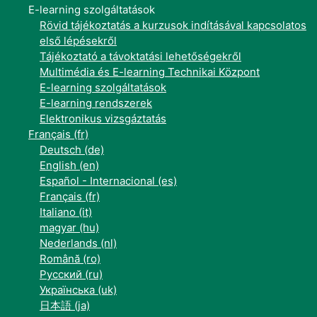
E-learning szolgáltatások
Rövid tájékoztatás a kurzusok indításával kapcsolatos
első lépésekről
Tájékoztató a távoktatási lehetőségekről
Multimédia és E-learning Technikai Központ
E-learning szolgáltatások
E-learning rendszerek
Elektronikus vizsgáztatás
Français ‎(fr)‎
Deutsch ‎(de)‎
English ‎(en)‎
Español - Internacional ‎(es)‎
Français ‎(fr)‎
Italiano ‎(it)‎
magyar ‎(hu)‎
Nederlands ‎(nl)‎
Română ‎(ro)‎
Русский ‎(ru)‎
Українська ‎(uk)‎
日本語 ‎(ja)‎