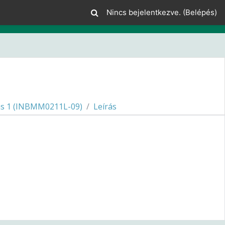
Nincs bejelentkezve. (
Belépés
)
s 1 (INBMM0211L-09)
Leírás