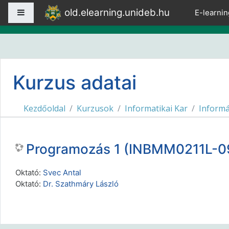
Tovább a fő tartalomhoz
old.elearning.unideb.hu
Oldalpanel
E-learnin
Kurzus adatai
Kezdőoldal
Kurzusok
Informatikai Kar
Informá
Programozás 1 (INBMM0211L-09
Oktató:
Svec Antal
Oktató:
Dr. Szathmáry László