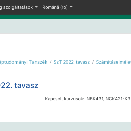
g szolgáltatások
Română ‎(ro)‎
éptudományi Tanszék
SzT 2022. tavasz
Számításelméle
22. tavasz
Kapcsolt kurzusok: INBK431,INCK421-K3