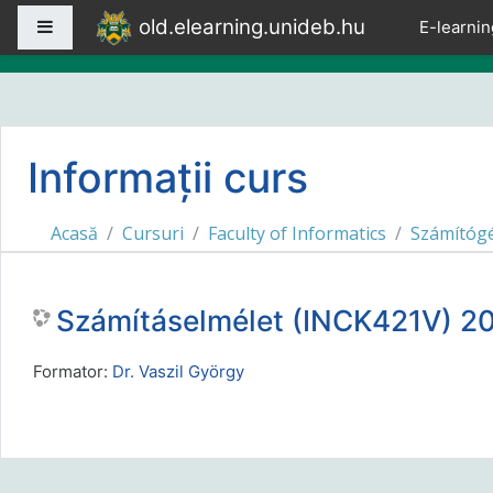
Sari la conţinutul principal
old.elearning.unideb.hu
Panou lateral
E-learnin
Informații curs
Acasă
Cursuri
Faculty of Informatics
Számítóg
Számításelmélet (INCK421V) 20
Formator:
Dr. Vaszil György