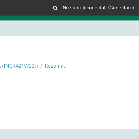
Nu sunteți conectat. (
Conectare
)
t (INCK421V/22t)
Rezumat