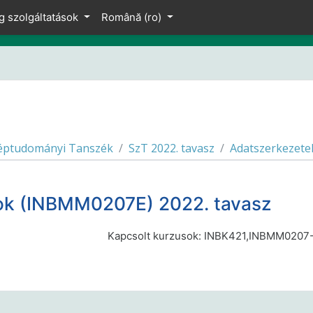
g szolgáltatások
Română ‎(ro)‎
éptudományi Tanszék
SzT 2022. tavasz
Adatszerkezete
sok (INBMM0207E) 2022. tavasz
Kapcsolt kurzusok: INBK421,INBMM0207