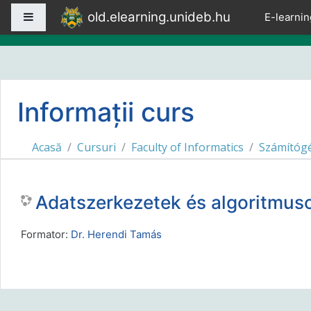
Sari la conţinutul principal
old.elearning.unideb.hu
Panou lateral
E-learnin
Informații curs
Acasă
Cursuri
Faculty of Informatics
Számítóg
Adatszerkezetek és algoritmu
Formator:
Dr. Herendi Tamás