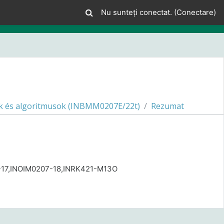
Nu sunteți conectat. (
Conectare
)
k és algoritmusok (INBMM0207E/22t)
Rezumat
-17,INOIM0207-18,INRK421-M13O