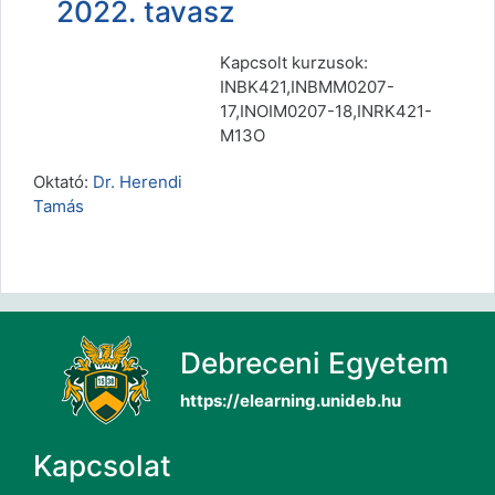
2022. tavasz
Kapcsolt kurzusok:
INBK421,INBMM0207-
17,INOIM0207-18,INRK421-
M13O
Oktató:
Dr. Herendi
Tamás
Debreceni Egyetem
https://elearning.unideb.hu
Kapcsolat