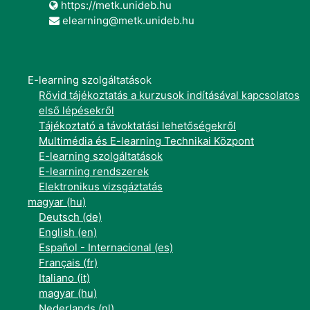
https://metk.unideb.hu
elearning@metk.unideb.hu
E-learning szolgáltatások
Rövid tájékoztatás a kurzusok indításával kapcsolatos
első lépésekről
Tájékoztató a távoktatási lehetőségekről
Multimédia és E-learning Technikai Központ
E-learning szolgáltatások
E-learning rendszerek
Elektronikus vizsgáztatás
magyar ‎(hu)‎
Deutsch ‎(de)‎
English ‎(en)‎
Español - Internacional ‎(es)‎
Français ‎(fr)‎
Italiano ‎(it)‎
magyar ‎(hu)‎
Nederlands ‎(nl)‎