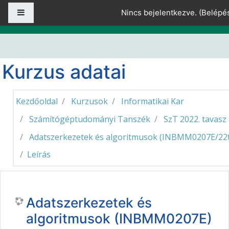
Tovább a fő tartalomhoz
Oldalpanel
Nincs bejelentkezve. (
Belépé
Kurzus adatai
Kezdőoldal
Kurzusok
Informatikai Kar
Számítógéptudományi Tanszék
SzT 2022. tavasz
Adatszerkezetek és algoritmusok (INBMM0207E/22t
Leírás
Adatszerkezetek és
algoritmusok (INBMM0207E)