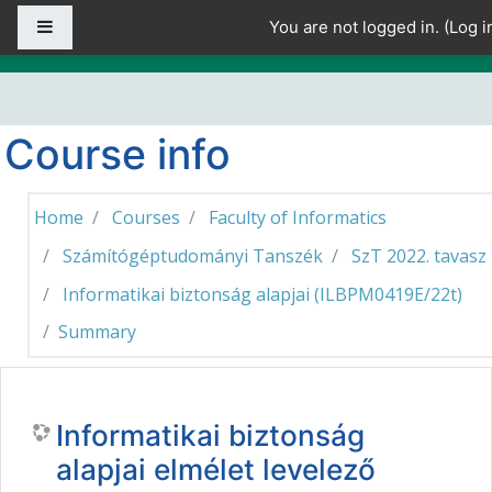
Skip to main content
Side panel
You are not logged in. (
Log i
Course info
Home
Courses
Faculty of Informatics
Számítógéptudományi Tanszék
SzT 2022. tavasz
Informatikai biztonság alapjai (ILBPM0419E/22t)
Summary
Informatikai biztonság
alapjai elmélet levelező