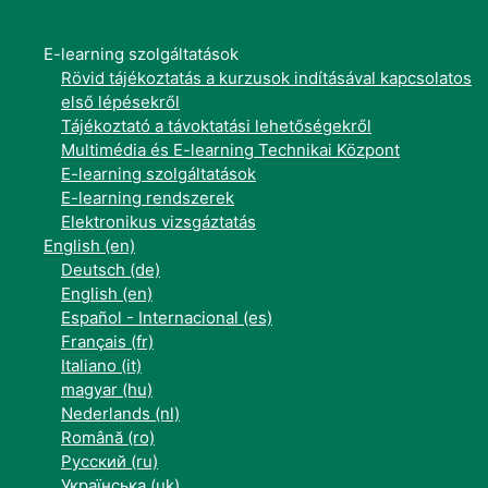
E-learning szolgáltatások
Rövid tájékoztatás a kurzusok indításával kapcsolatos
első lépésekről
Tájékoztató a távoktatási lehetőségekről
Multimédia és E-learning Technikai Központ
E-learning szolgáltatások
E-learning rendszerek
Elektronikus vizsgáztatás
English ‎(en)‎
Deutsch ‎(de)‎
English ‎(en)‎
Español - Internacional ‎(es)‎
Français ‎(fr)‎
Italiano ‎(it)‎
magyar ‎(hu)‎
Nederlands ‎(nl)‎
Română ‎(ro)‎
Русский ‎(ru)‎
Українська ‎(uk)‎