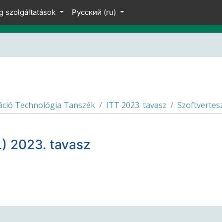
g szolgáltatások
Русский ‎(ru)‎
áció Technológia Tanszék
ITT 2023. tavasz
Szoftvertes
) 2023. tavasz