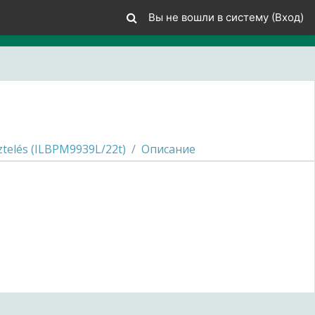
Вы не вошли в систему (
Вход
)
ztelés (ILBPM9939L/22t)
Описание