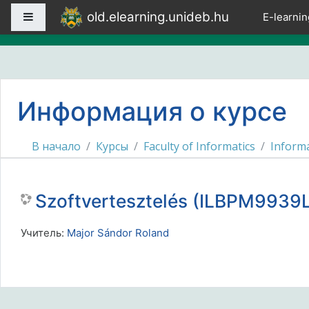
Перейти к основному содержанию
old.elearning.unideb.hu
Боковая панель
E-learnin
Информация о курсе
В начало
Курсы
Faculty of Informatics
Inform
Szoftvertesztelés (ILBPM9939L
Учитель:
Major Sándor Roland