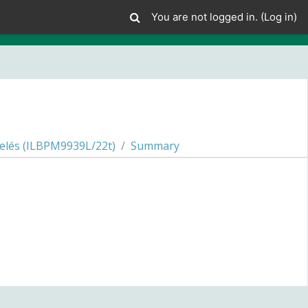
You are not logged in. (
Log in
)
telés (ILBPM9939L/22t)
Summary