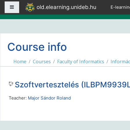
Skip to main content
old.elearning.unideb.hu
Side panel
E-learnin
Course info
Home
Courses
Faculty of Informatics
Informác
Szoftvertesztelés (ILBPM9939L
Teacher:
Major Sándor Roland