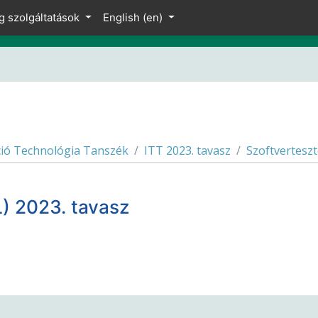
g szolgáltatások
English ‎(en)‎
ió Technológia Tanszék
ITT 2023. tavasz
Szoftvertesz
) 2023. tavasz