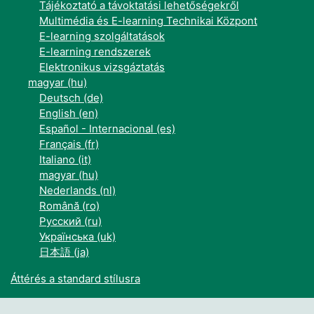
Tájékoztató a távoktatási lehetőségekről
Multimédia és E-learning Technikai Központ
E-learning szolgáltatások
E-learning rendszerek
Elektronikus vizsgáztatás
magyar ‎(hu)‎
Deutsch ‎(de)‎
English ‎(en)‎
Español - Internacional ‎(es)‎
Français ‎(fr)‎
Italiano ‎(it)‎
magyar ‎(hu)‎
Nederlands ‎(nl)‎
Română ‎(ro)‎
Русский ‎(ru)‎
Українська ‎(uk)‎
日本語 ‎(ja)‎
Áttérés a standard stílusra