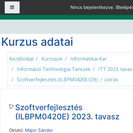
Tovább a fő tartalomhoz
Oldalpanel
Nincs bejelentkezve. (
Belépé
Kurzus adatai
Kezdőoldal
Kurzusok
Informatikai Kar
Információ Technológia Tanszék
ITT 2023. tavas
Szoftverfejlesztés (ILBPM0420E/23t)
Leírás
Szoftverfejlesztés
(ILBPM0420E) 2023. tavasz
Oktató:
Major Sándor