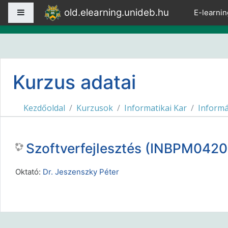
Tovább a fő tartalomhoz
old.elearning.unideb.hu
Oldalpanel
E-learnin
Kurzus adatai
Kezdőoldal
Kurzusok
Informatikai Kar
Informá
Szoftverfejlesztés (INBPM0420L
Oktató:
Dr. Jeszenszky Péter