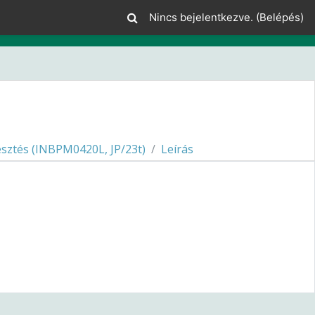
Nincs bejelentkezve. (
Belépés
)
esztés (INBPM0420L, JP/23t)
Leírás