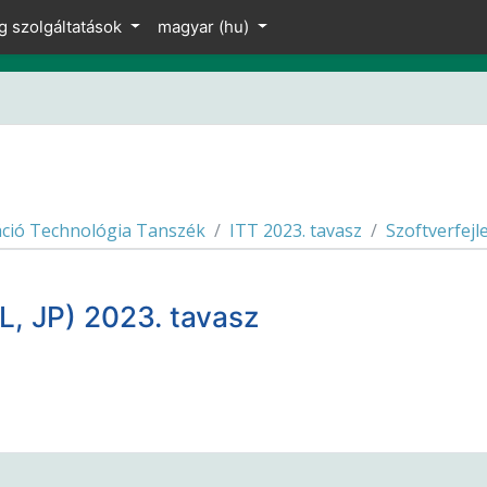
g szolgáltatások
magyar ‎(hu)‎
ció Technológia Tanszék
ITT 2023. tavasz
Szoftverfejl
, JP) 2023. tavasz