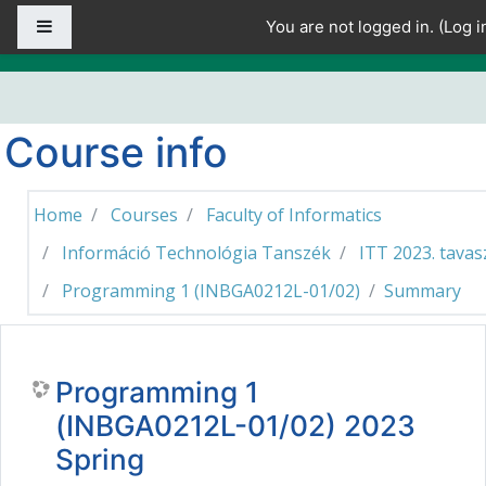
Skip to main content
Side panel
You are not logged in. (
Log i
Course info
Home
Courses
Faculty of Informatics
Információ Technológia Tanszék
ITT 2023. tavas
Programming 1 (INBGA0212L-01/02)
Summary
Programming 1
(INBGA0212L-01/02) 2023
Spring