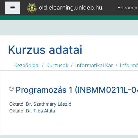
Tovább a fő tartalomhoz
old.elearning.unideb.hu
Oldalpanel
E-learnin
Kurzus adatai
Kezdőoldal
Kurzusok
Informatikai Kar
Informá
Programozás 1 (INBMM0211L-04
Oktató:
Dr. Szathmáry László
Oktató:
Dr. Tiba Attila