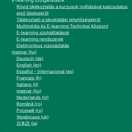
E-learning szolgáltatások
Rövid tájékoztatás a kurzusok indításával kapcsolatos
első lépésekről
Tájékoztató a távoktatási lehetőségekről
Multimédia és E-learning Technikai Központ
E-learning szolgáltatások
E-learning rendszerek
Elektronikus vizsgáztatás
magyar ‎(hu)‎
Deutsch ‎(de)‎
English ‎(en)‎
Español - Internacional ‎(es)‎
Français ‎(fr)‎
Italiano ‎(it)‎
magyar ‎(hu)‎
Nederlands ‎(nl)‎
Română ‎(ro)‎
Русский ‎(ru)‎
Українська ‎(uk)‎
日本語 ‎(ja)‎