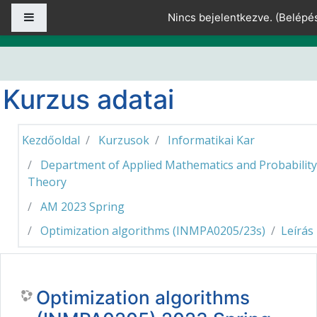
Tovább a fő tartalomhoz
Oldalpanel
Nincs bejelentkezve. (
Belépé
Kurzus adatai
Kezdőoldal
Kurzusok
Informatikai Kar
Department of Applied Mathematics and Probability
Theory
AM 2023 Spring
Optimization algorithms (INMPA0205/23s)
Leírás
Optimization algorithms