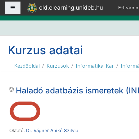
Tovább a fő tartalomhoz
old.elearning.unideb.hu
Oldalpanel
E-learnin
Kurzus adatai
Kezdőoldal
Kurzusok
Informatikai Kar
Informá
Haladó adatbázis ismeretek (I
Oktató:
Dr. Vágner Anikó Szilvia