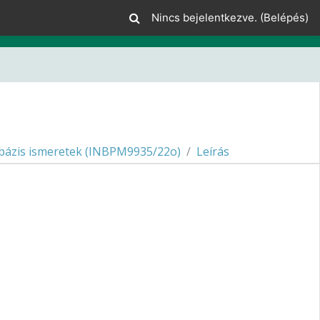
Nincs bejelentkezve. (
Belépés
)
bázis ismeretek (INBPM9935/22o)
Leírás