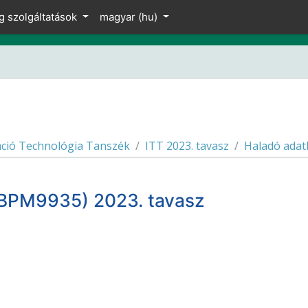
g szolgáltatások
magyar ‎(hu)‎
ció Technológia Tanszék
ITT 2023. tavasz
Haladó adat
NBPM9935) 2023. tavasz