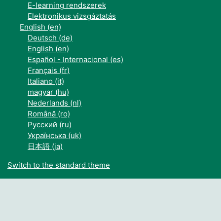
E-learning rendszerek
Elektronikus vizsgáztatás
English ‎(en)‎
Deutsch ‎(de)‎
English ‎(en)‎
Español - Internacional ‎(es)‎
Français ‎(fr)‎
Italiano ‎(it)‎
magyar ‎(hu)‎
Nederlands ‎(nl)‎
Română ‎(ro)‎
Русский ‎(ru)‎
Українська ‎(uk)‎
日本語 ‎(ja)‎
Switch to the standard theme