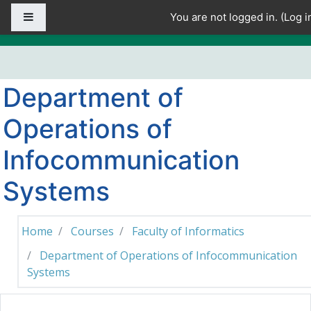
Skip to main content
Side panel
You are not logged in. (
Log i
Department of
Operations of
Infocommunication
Systems
Home
Courses
Faculty of Informatics
Department of Operations of Infocommunication
Systems